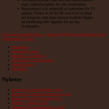
ingå i månadsavgiften för alla medlemmar.
Reparationer och underhåll av antennätet för TV
upphör. Planen är att det får vara kvar så länge
det fungerar, men inga resurser kommer läggas
på felsökning eller åtgärder för att öka
livslängden.
Inläggsnavigering
Föregående inlägg
Kallelse – stämma 2025
Nästa inlägg
Rapport från
styrelsemötet 26 juni
Felanmälan
Bokningssystemet
Bredband och telefoni
Att tänka på vid renovering
Vanliga frågor
Mitt HSB
Nyheter
Rapport från styrelsemötet 2 juni
Rapport från föreningsstämman 20 maj
Rapport från styrelsemötet 6 maj
Kallelse – stämma 2026
Rapport från styrelsemötet 15 april