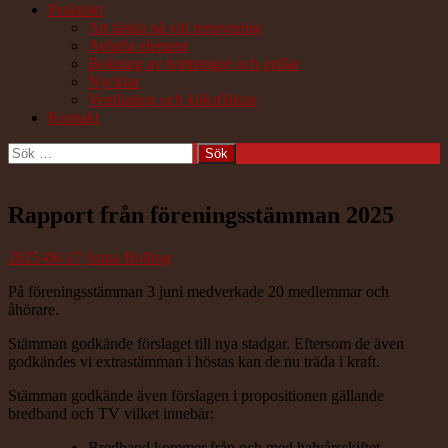
Praktiskt
Att tänka på vid renovering
Avlufta element
Bokning av tvättstugor och grillar
Nycklar
Ventilation och köksfläktar
Kontakt
Sök
efter:
Rapport från föreningsstämman 2025
2025-06-17
Anna Bolling
På föreningsstämman 3 juni medverkade 20 medlemmar och
åhörare.
Stämman godkände förslaget till nya stadgar. Eftersom de även
godkändes vi extrastämman i höstas kan de nu träda i kraft.
Stämman godkände även förslagen i propositionen gällande
bredband och TV vilket innebär:
Bredband kommer från och med halvårsskiftet