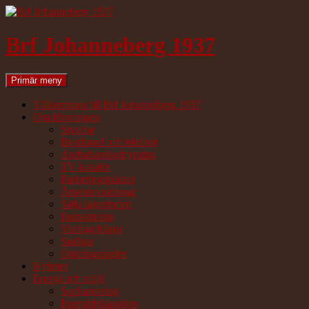
Hoppa
till
innehåll
Brf Johanneberg 1937
Sök
Primär meny
Välkommen till Brf Johanneberg 1937
Om föreningen
Styrelse
Bredband och telefoni
Andrahandsuthyrning
TV-kanaler
Parkeringsplatser
Årsredovisningar
Sälja lägenheten
Pantsättning
Vanliga frågor
Stadgar
Ordningsregler
Nyheter
Energi och miljö
Sophantering
Energideklaration