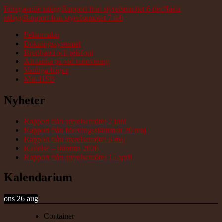
Inläggsnavigering
Föregående inlägg
Rapport från styrelsemötet 6 dec
Nästa
inlägg
Rapport från styrelsemötet 7 feb
Felanmälan
Bokningssystemet
Bredband och telefoni
Att tänka på vid renovering
Vanliga frågor
Mitt HSB
Nyheter
Rapport från styrelsemötet 2 juni
Rapport från föreningsstämman 20 maj
Rapport från styrelsemötet 6 maj
Kallelse – stämma 2026
Rapport från styrelsemötet 15 april
Kalendarium
ons 26 aug
Container