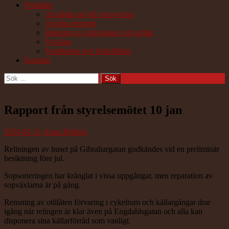
Praktiskt
Att tänka på vid renovering
Avlufta element
Bokning av tvättstugor och grillar
Nycklar
Ventilation och köksfläktar
Kontakt
Sök
efter:
Rapport från styrelsemötet 10 jan
2024-01-11
Anna Bolling
Reliningen av huset på Gibraltargatan godkändes vid en preliminär
besiktning före jul.
Sopsorteringen har krånglat i vissa uppgångar, men reparation av
sopväxlarna är på gång.
Rensning av otillåten förvaring i cykelrum och källargångar drar
igång när relingen är klar även på Engdahlsgatan och alla kan
disponera sina källarförråd som vanligt.