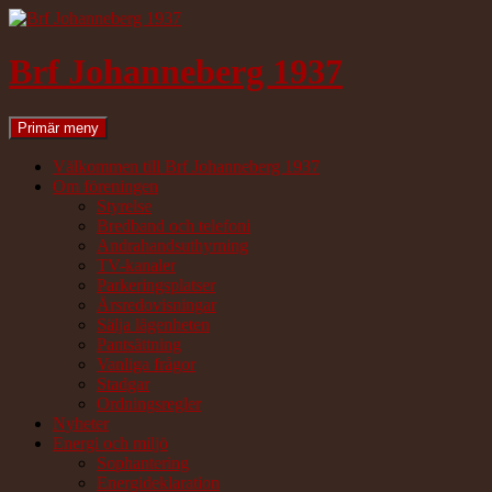
Hoppa
till
innehåll
Brf Johanneberg 1937
Sök
Primär meny
Välkommen till Brf Johanneberg 1937
Om föreningen
Styrelse
Bredband och telefoni
Andrahandsuthyrning
TV-kanaler
Parkeringsplatser
Årsredovisningar
Sälja lägenheten
Pantsättning
Vanliga frågor
Stadgar
Ordningsregler
Nyheter
Energi och miljö
Sophantering
Energideklaration