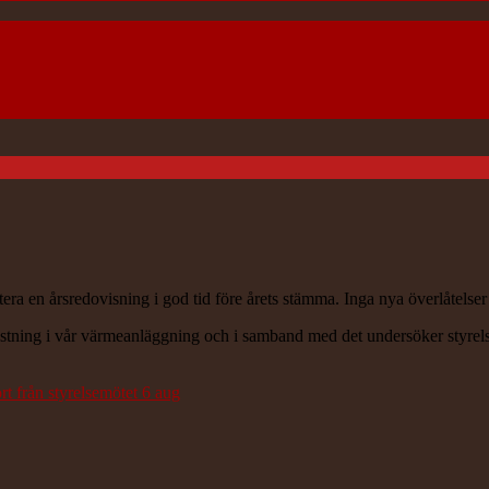
tera en årsredovisning i god tid före årets stämma. Inga nya överlåtelse
stning i vår värmeanläggning och i samband med det undersöker styrels
t från styrelsemötet 6 aug