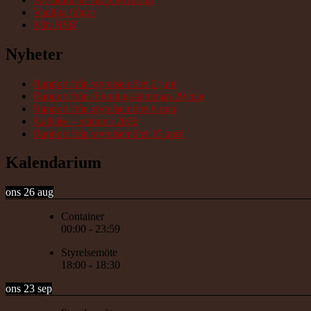
Vanliga frågor
Mitt HSB
Nyheter
Rapport från styrelsemötet 2 juni
Rapport från föreningsstämman 20 maj
Rapport från styrelsemötet 6 maj
Kallelse – stämma 2026
Rapport från styrelsemötet 15 april
Kalendarium
ons 26 aug
Container
00:00
-
23:59
Styrelsemöte
18:00
-
18:30
ons 23 sep