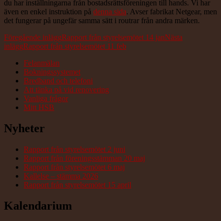
du har inställningarna från bostadsrättsföreningen till hands. Vi har
även en enkel instruktion på
denna sida
. Avser fabrikat Netgear, men
det fungerar på ungefär samma sätt i routrar från andra märken.
Inläggsnavigering
Föregående inlägg
Rapport från styrelsemötet 14 jan
Nästa
inlägg
Rapport från styrelsemötet 11 feb
Felanmälan
Bokningssystemet
Bredband och telefoni
Att tänka på vid renovering
Vanliga frågor
Mitt HSB
Nyheter
Rapport från styrelsemötet 2 juni
Rapport från föreningsstämman 20 maj
Rapport från styrelsemötet 6 maj
Kallelse – stämma 2026
Rapport från styrelsemötet 15 april
Kalendarium