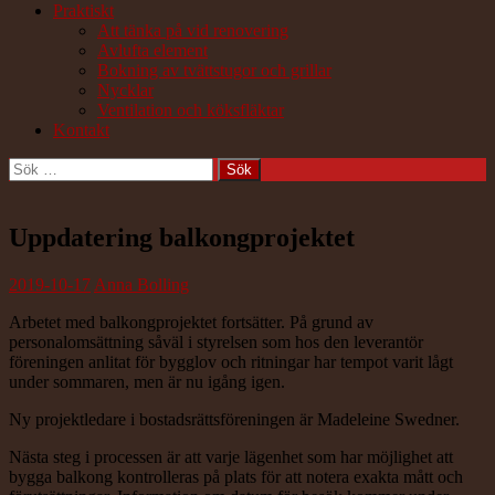
Praktiskt
Att tänka på vid renovering
Avlufta element
Bokning av tvättstugor och grillar
Nycklar
Ventilation och köksfläktar
Kontakt
Sök
efter:
Uppdatering balkongprojektet
2019-10-17
Anna Bolling
Arbetet med balkongprojektet fortsätter. På grund av
personalomsättning såväl i styrelsen som hos den leverantör
föreningen anlitat för bygglov och ritningar har tempot varit lågt
under sommaren, men är nu igång igen.
Ny projektledare i bostadsrättsföreningen är Madeleine Swedner.
Nästa steg i processen är att varje lägenhet som har möjlighet att
bygga balkong kontrolleras på plats för att notera exakta mått och