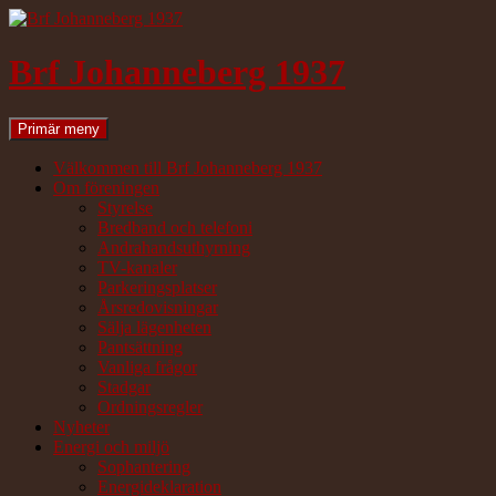
Hoppa
till
innehåll
Brf Johanneberg 1937
Sök
Primär meny
Välkommen till Brf Johanneberg 1937
Om föreningen
Styrelse
Bredband och telefoni
Andrahandsuthyrning
TV-kanaler
Parkeringsplatser
Årsredovisningar
Sälja lägenheten
Pantsättning
Vanliga frågor
Stadgar
Ordningsregler
Nyheter
Energi och miljö
Sophantering
Energideklaration