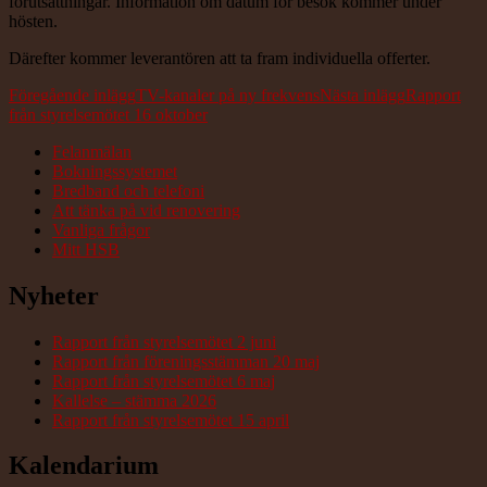
förutsättningar. Information om datum för besök kommer under
hösten.
Därefter kommer leverantören att ta fram individuella offerter.
Inläggsnavigering
Föregående inlägg
TV-kanaler på ny frekvens
Nästa inlägg
Rapport
från styrelsemötet 16 oktober
Felanmälan
Bokningssystemet
Bredband och telefoni
Att tänka på vid renovering
Vanliga frågor
Mitt HSB
Nyheter
Rapport från styrelsemötet 2 juni
Rapport från föreningsstämman 20 maj
Rapport från styrelsemötet 6 maj
Kallelse – stämma 2026
Rapport från styrelsemötet 15 april
Kalendarium