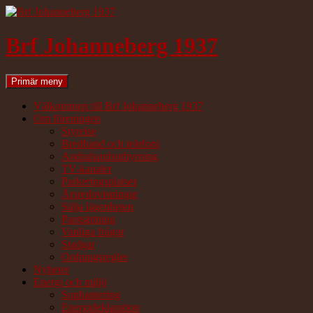
Hoppa
till
innehåll
Brf Johanneberg 1937
Sök
Primär meny
Välkommen till Brf Johanneberg 1937
Om föreningen
Styrelse
Bredband och telefoni
Andrahandsuthyrning
TV-kanaler
Parkeringsplatser
Årsredovisningar
Sälja lägenheten
Pantsättning
Vanliga frågor
Stadgar
Ordningsregler
Nyheter
Energi och miljö
Sophantering
Energideklaration