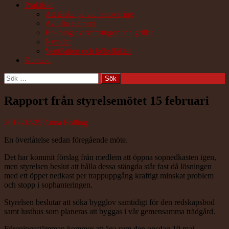
Praktiskt
Att tänka på vid renovering
Avlufta element
Bokning av tvättstugor och grillar
Nycklar
Ventilation och köksfläktar
Kontakt
Sök
efter:
Rapport från styrelsemötet 15 februari
2017-02-25
Anna Bolling
En överlåtelse sedan föregående möte.
Det har kommit förslag från medlem att öppna sopnedkasten igen,
men styrelsen beslut att hålla dessa stängda står fast då lösningen
med ett öppet nedkast per trappuppgång kraftigt minskat problem
och stopp i sophanteringen.
Styrelsen beslutar att söka bygglov samtidigt för den redskapsbod
samt lusthus som planeras att byggas i vår gemensamma trädgård.
Föreningsstämman kommer att äga rum den onsdag 10 maj.