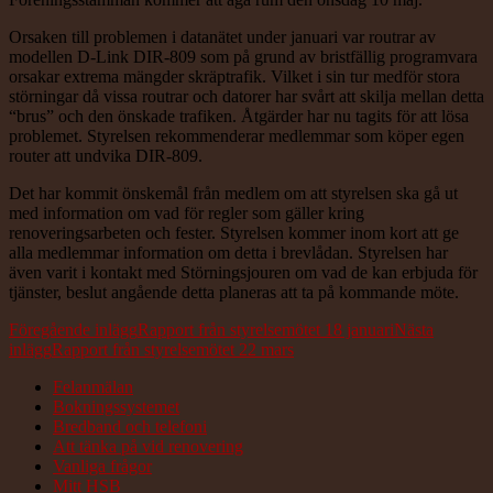
Orsaken till problemen i datanätet under januari var routrar av
modellen D-Link DIR-809 som på grund av bristfällig programvara
orsakar extrema mängder skräptrafik. Vilket i sin tur medför stora
störningar då vissa routrar och datorer har svårt att skilja mellan detta
“brus” och den önskade trafiken. Åtgärder har nu tagits för att lösa
problemet. Styrelsen rekommenderar medlemmar som köper egen
router att undvika DIR-809.
Det har kommit önskemål från medlem om att styrelsen ska gå ut
med information om vad för regler som gäller kring
renoveringsarbeten och fester. Styrelsen kommer inom kort att ge
alla medlemmar information om detta i brevlådan. Styrelsen har
även varit i kontakt med Störningsjouren om vad de kan erbjuda för
tjänster, beslut angående detta planeras att ta på kommande möte.
Inläggsnavigering
Föregående inlägg
Rapport från styrelsemötet 18 januari
Nästa
inlägg
Rapport från styrelsemötet 22 mars
Felanmälan
Bokningssystemet
Bredband och telefoni
Att tänka på vid renovering
Vanliga frågor
Mitt HSB